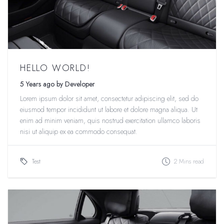
HELLO WORLD!
5 Years ago by Developer
Lorem ipsum dolor sit amet, consectetur adipiscing elit, sed do
eiusmod tempor incididunt ut labore et dolore magna aliqua. Ut
enim ad minim veniam, quis nostrud exercitation ullamco laboris
nisi ut aliquip ex ea commodo consequat.
Test
2 Mins read