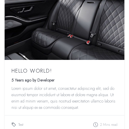
HELLO WORLD!
5 Years ago by Developer
Lorem ipsum dolor sit amet, consectetur adipiscing elit, sed do
eiusmod tempor incididunt ut labore et dolore magna aliqua. Ut
enim ad minim veniam, quis nostrud exercitation ullamco laboris
nisi ut aliquip ex ea commodo consequat.
Test
2 Mins read