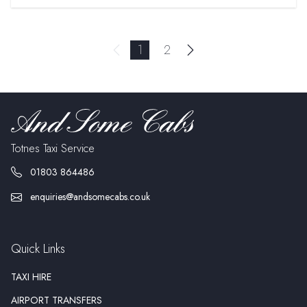
Page navigation
You're on page
Page
1
2
Next page
Previous page
Totnes Taxi Service
01803 864486
enquiries@andsomecabs.co.uk
Quick Links
TAXI HIRE
AIRPORT TRANSFERS