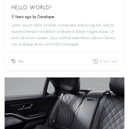
HELLO WORLD!
5 Years ago by Developer
Lorem ipsum dolor sit amet, consectetur adipiscing elit, sed do
eiusmod tempor incididunt ut labore et dolore magna aliqua. Ut
enim ad minim veniam, quis nostrud exercitation ullamco laboris
nisi ut aliquip ex ea commodo consequat.
Test
2 Mins read