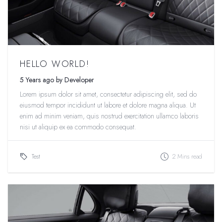
HELLO WORLD!
5 Years ago by Developer
Lorem ipsum dolor sit amet, consectetur adipiscing elit, sed do
eiusmod tempor incididunt ut labore et dolore magna aliqua. Ut
enim ad minim veniam, quis nostrud exercitation ullamco laboris
nisi ut aliquip ex ea commodo consequat.
Test
2 Mins read