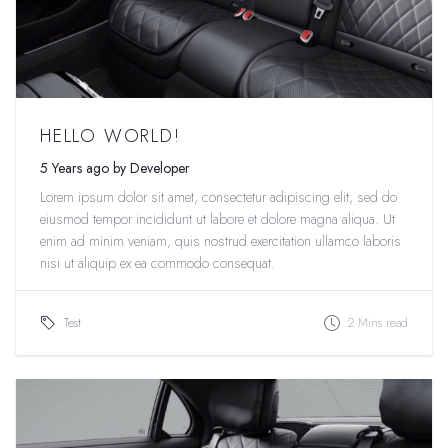
HELLO WORLD!
5 Years ago by Developer
Lorem ipsum dolor sit amet, consectetur adipiscing elit, sed do
eiusmod tempor incididunt ut labore et dolore magna aliqua. Ut
enim ad minim veniam, quis nostrud exercitation ullamco laboris
nisi ut aliquip ex ea commodo consequat.
Test
2 Mins read