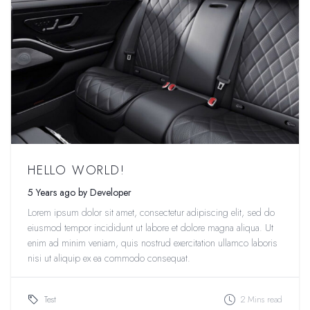
HELLO WORLD!
5 Years ago by Developer
Lorem ipsum dolor sit amet, consectetur adipiscing elit, sed do
eiusmod tempor incididunt ut labore et dolore magna aliqua. Ut
enim ad minim veniam, quis nostrud exercitation ullamco laboris
nisi ut aliquip ex ea commodo consequat.
Test
2 Mins read