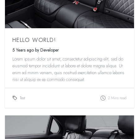
HELLO WORLD!
5 Years ago by Developer
Lorem ipsum dolor sit amet, consectetur adipiscing elit, sed do
eiusmod tempor incididunt ut labore et dolore magna aliqua. Ut
enim ad minim veniam, quis nostrud exercitation ullamco laboris
nisi ut aliquip ex ea commodo consequat.
Test
2 Mins read