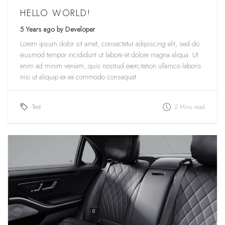
HELLO WORLD!
5 Years ago by Developer
Lorem ipsum dolor sit amet, consectetur adipiscing elit, sed do
eiusmod tempor incididunt ut labore et dolore magna aliqua. Ut
enim ad minim veniam, quis nostrud exercitation ullamco laboris
nisi ut aliquip ex ea commodo consequat.
Test
2 Mins read