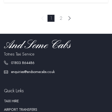
Page navigation
You're on page
Page
1
2
Next page
Previous page
Totnes Taxi Service
01803 864486
enquiries@andsomecabs.co.uk
Quick Links
TAXI HIRE
AIRPORT TRANSFERS